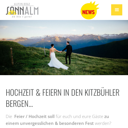
HOCHZEIT & FEIERN IN DEN KITZBÜHLER
BERGEN...
Die
Feier / Hochzeit soll
für euch und eure Gäste
zu
einem unvergesslichen & besonderen Fest
werden?