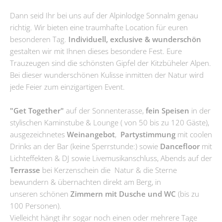
Dann seid Ihr bei uns auf der Alpinlodge Sonnalm genau
richtig. Wir bieten eine traumhafte Location für euren
besonderen Tag.
Individuell, exclusive & wunderschön
gestalten wir mit Ihnen dieses besondere Fest. Eure
Trauzeugen sind die schönsten Gipfel der Kitzbüheler Alpen.
Bei dieser wunderschönen Kulisse inmitten der Natur wird
jede Feier zum einzigartigen Event.
"Get Together"
auf der Sonnenterasse,
fein Speisen
in der
stylischen Kaminstube & Lounge ( von 50 bis zu 120 Gäste),
ausgezeichnetes
Weinangebot
,
Partystimmung
mit coolen
Drinks an der Bar (keine Sperrstunde:) sowie
Dancefloor
mit
Lichteffekten & DJ sowie Livemusikanschluss, Abends auf der
Terrasse
bei Kerzenschein die Natur & die Sterne
bewundern & übernachten direkt am Berg, in
unseren schönen
Zimmern mit Dusche und WC
(bis zu
100 Personen).
Vielleicht hängt ihr sogar noch einen oder mehrere Tage